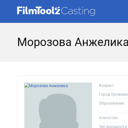
Морозова Анжелика
Возраст
Город прожива
Образование
Агентство
Тип внешности