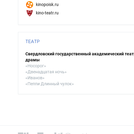
kinopoisk.ru
kino-teatr.ru
ТЕАТР
Свердловский государственный академический теат
драмы
«Носорог»
«Двенадцатая ночь»
«Иванов»
«Пеппи Длинный чулок»