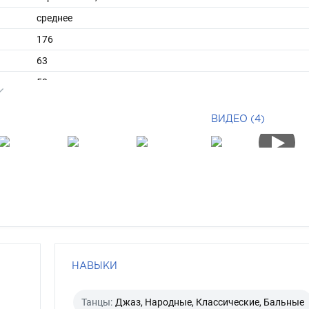
среднее
176
63
ы
50
41
ВИДЕО (4)
короткие
брюнет
карий
НАВЫКИ
Танцы:
Джаз, Народные, Классические, Бальные