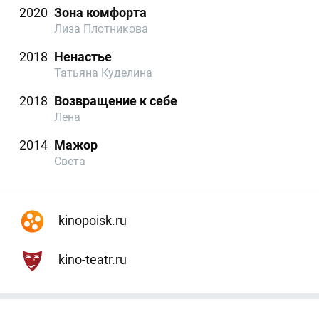
2020
Зона комфорта
Лиза Плотникова
2018
Ненастье
Татьяна Куделина
2018
Возвращение к себе
Лена
2014
Мажор
Света
kinopoisk.ru
kino-teatr.ru