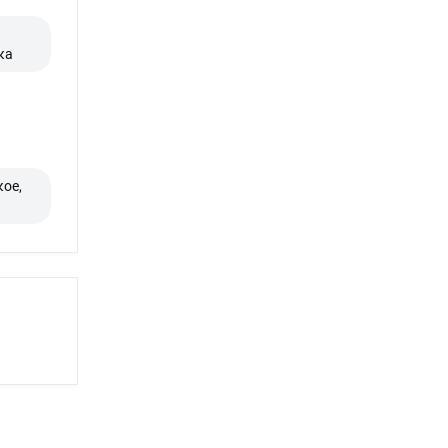
ка
ое,