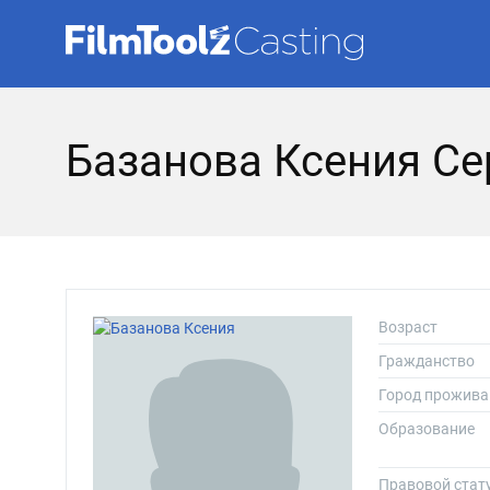
Базанова Ксения Се
Возраст
Гражданство
Город прожива
Образование
Правовой стат