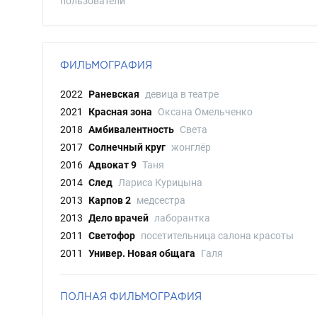
пользователи
ФИЛЬМОГРАФИЯ
2022
Раневская
девица в театре
2021
Красная зона
Оксана Омельченко
2018
Амбивалентность
Света
2017
Солнечный круг
жонглёр
2016
Адвокат 9
Таня
2014
След
Лариса Курицына
2013
Карпов 2
медсестра
2013
Дело врачей
лаборантка
2011
Светофор
посетительница салона красоты
2011
Универ. Новая общага
Галя
ПОЛНАЯ ФИЛЬМОГРАФИЯ