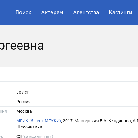
Поиск
Актерам
Агентства
Кастинги
ргеевна
36 лет
Россия
ния
Москва
МГИК (бывш. МГУКИ)
, 2017, Мастерская Е.А. Киндинова, А.Г
Щекочихина
ус
СЗ
(самозанятый)