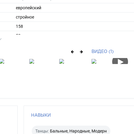
европейский
стройное
158
52
ы
44
ВИДЕО (1)
37
средние
брюнет
карий
НАВЫКИ
Танцы:
Бальные, Народные, Модерн