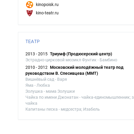
kinopoisk.ru
kino-teatr.ru
ТЕАТР
2013 - 2015
Триумф (Продюсерский центр)
Эстрадно-цирковой мюзикл Фунтик - Бамбино
2010 - 2012
Московский молодёжный театр под
руководством В. Спесивцева (ММТ)
Вишнёвый сад - Варя
Яма - Любка
Золушка - мама Золушки
Чайка по имени Джонатан - чайка-единомышленник; 
чайка
Капитаны песка - медсестра; Изабель