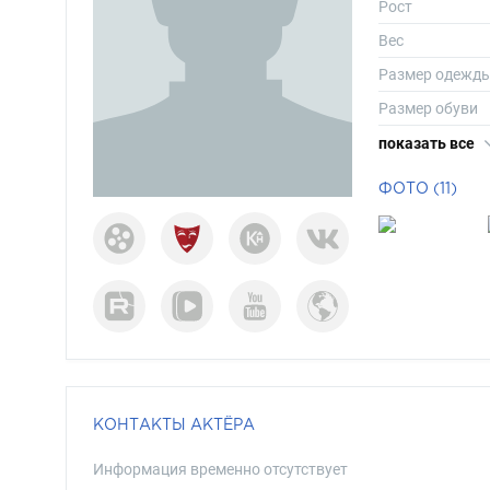
Рост
Вес
Размер одежд
Размер обуви
Длина волос
показать все
Цвет волос
ФОТО (11)
Цвет глаз
КОНТАКТЫ АКТЁРА
Информация временно отсутствует