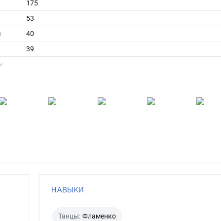
175
53
ы
40
39
длинные
русый
серый
НАВЫКИ
Танцы:
Фламенко