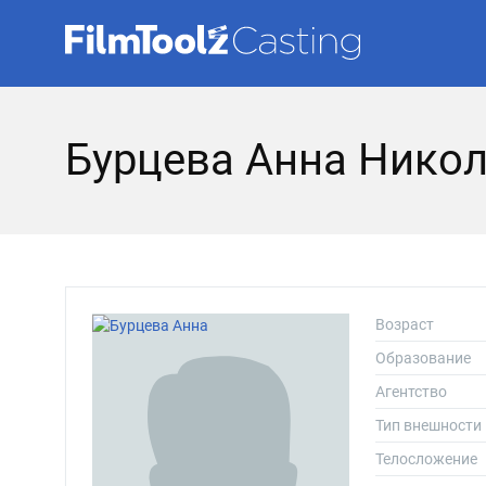
Бурцева Анна Нико
Возраст
Образование
Агентство
Тип внешности
Телосложение