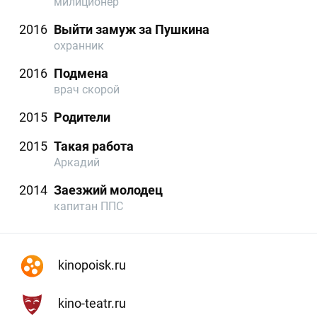
милиционер
2016
Выйти замуж за Пушкина
охранник
2016
Подмена
врач скорой
2015
Родители
2015
Такая работа
Аркадий
2014
Заезжий молодец
капитан ППС
kinopoisk.ru
kino-teatr.ru