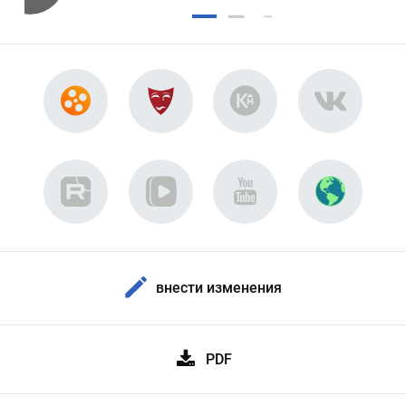
внести изменения
PDF