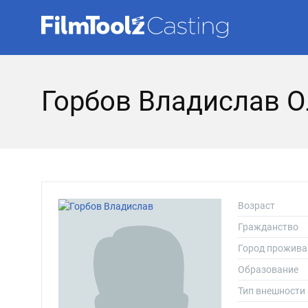
Горбов Владислав О
Возраст
Гражданство
Город прожива
Образование
Тип внешности