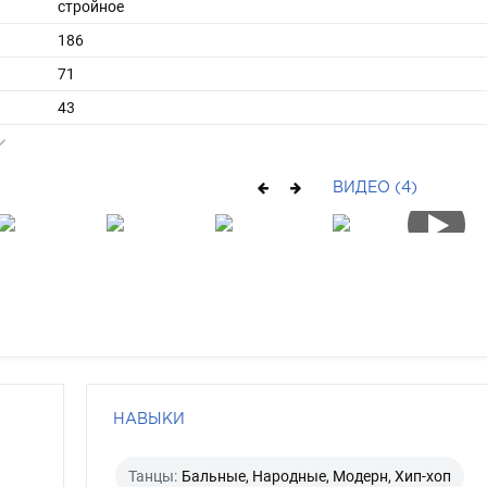
стройное
186
71
43
короткие
русый
ВИДЕО (4)
зеленый
НАВЫКИ
Танцы:
Бальные, Народные, Модерн, Хип-хоп