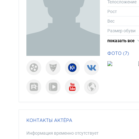
Телосложение
Рост
Вес
Размер обуви
Длина волос
показать все
Цвет волос
ФОТО (7)
Цвет глаз
КОНТАКТЫ АКТЁРА
Информация временно отсутствует