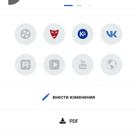
внести изменения
PDF