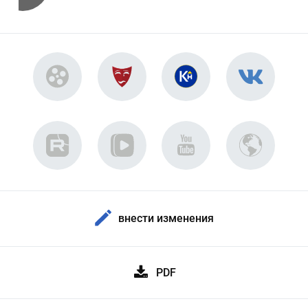
внести изменения
PDF