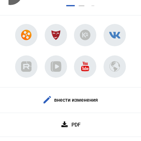
внести изменения
PDF