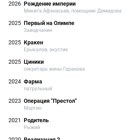
2026
Рождение империи
Микита Афанасьев, помощник Демидова
2025
Первый на Олимпе
Заводчанин
2025
Кракен
Ерыкалов, акустик
2025
Циники
секретарь жены Гаранова
2024
Фарма
патрульный
2023
Операция "Престол"
Мартин
2021
Родитель
Рыжий
2020
Реализация 2