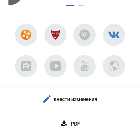
внести изменения
PDF