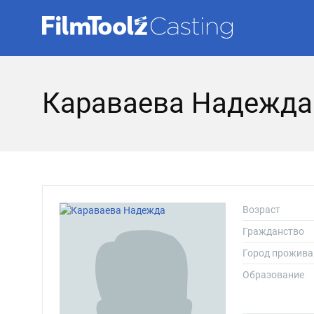
Караваева Надежда
Возраст
Гражданство
Город прожива
Образование