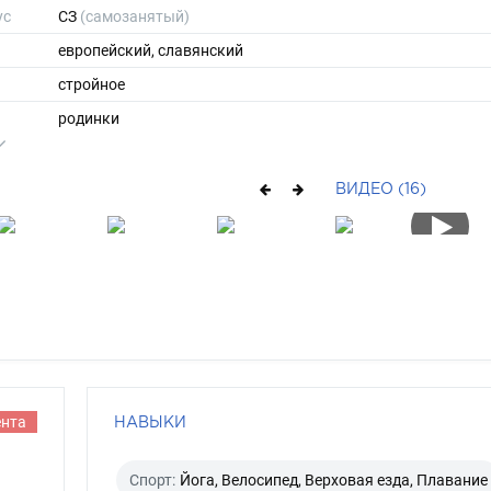
ус
СЗ
(самозанятый)
европейский, славянский
стройное
родинки
173
55
ВИДЕО (16)
ы
46
40
средние
русый
каре-зеленый
ента
НАВЫКИ
Спорт:
Йога, Велосипед, Верховая езда, Плавание