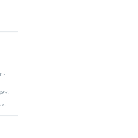
орь
реж.
кин