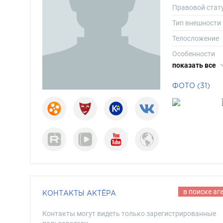
Правовой стат
Тип внешности
Телосложение
Особенности
показать все
Рост
Вес
ФОТО (31)
Размер одежд
Размер обуви
Длина волос
Цвет волос
Цвет глаз
в поиске аг
КОНТАКТЫ АКТЁРА
Контакты могут видеть только зарегистрированные