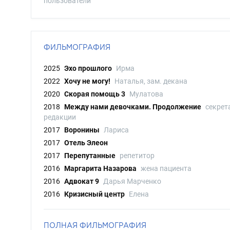
пользователи
ФИЛЬМОГРАФИЯ
2025
Эхо прошлого
Ирма
2022
Хочу не могу!
Наталья, зам. декана
2020
Скорая помощь 3
Мулатова
2018
Между нами девочками. Продолжение
секрет
редакции
2017
Воронины
Лариса
2017
Отель Элеон
2017
Перепутанные
репетитор
2016
Маргарита Назарова
жена пациента
2016
Адвокат 9
Дарья Марченко
2016
Кризисный центр
Елена
ПОЛНАЯ ФИЛЬМОГРАФИЯ