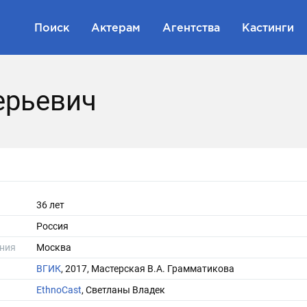
Поиск
Актерам
Агентства
Кастинги
ерьевич
36 лет
Россия
ния
Москва
ВГИК
, 2017, Мастерская В.А. Грамматикова
EthnoCast
,
Светланы Владек