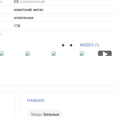
ус
СЗ
(самозанятый)
азиатский, метис
атлетичное
178
73
ы
46
ВИДЕО (1)
40
средние
брюнет
карий
НАВЫКИ
Танцы:
Бальные