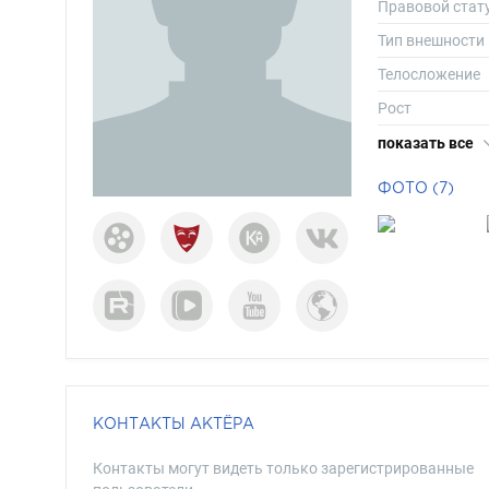
Правовой стат
Тип внешности
Телосложение
Рост
Вес
показать все
Размер одежд
ФОТО (7)
Размер обуви
Длина волос
Цвет волос
Цвет глаз
КОНТАКТЫ АКТЁРА
Контакты могут видеть только зарегистрированные