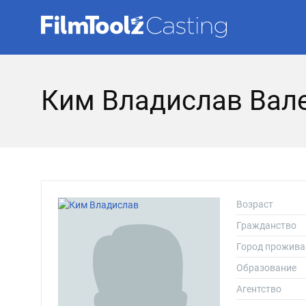
Ким Владислав Вал
Возраст
Гражданство
Город прожива
Образование
Агентство