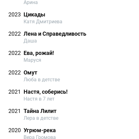
Арина
2023
Цикады
Катя Дмитриева
2022
Лена и Справедливость
Даша
2022
Ева, рожай!
Маруся
2022
Омут
Люба в детстве
2021
Настя, соберись!
Настя в 7 лет
2021
Тайна Лилит
Лера в детстве
2020
Угрюм-река
Вера Громова