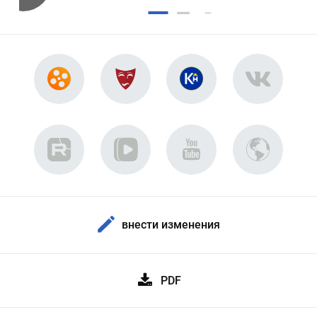
внести изменения
PDF