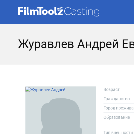
Журавлев Андрей Е
Возраст
Гражданство
Город прожива
Образование
Тип внешности