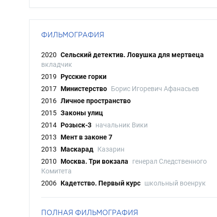
ФИЛЬМОГРАФИЯ
2020
Сельский детектив. Ловушка для мертвеца
вкладчик
2019
Русские горки
2017
Министерство
Борис Игоревич Афанасьев
2016
Личное пространство
2015
Законы улиц
2014
Розыск-3
начальник Вики
2013
Мент в законе 7
2013
Маскарад
Казарин
2010
Москва. Три вокзала
генерал Следственного
Комитета
2006
Кадетство. Первый курс
школьный военрук
ПОЛНАЯ ФИЛЬМОГРАФИЯ