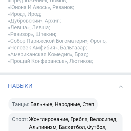
«Предложение», Ломов;
«Юнона И Авось», Резанов;
«Ирод», Ирод;
«Дубровский», Архип;
«Левша», Левша;
«Ревизор», Шпекин;
«Собор Парижской Богоматери», Фроло;
«Человек Амфибия», Бальтазар;
«Американская Комедия», Брэд;
«Прощай Конферансье», Лютиков;
НАВЫКИ
Танцы:
Бальные, Народные, Степ
Спорт:
Жонглирование, Гребля, Велосипед,
Альпинизм, Баскетбол, Футбол,