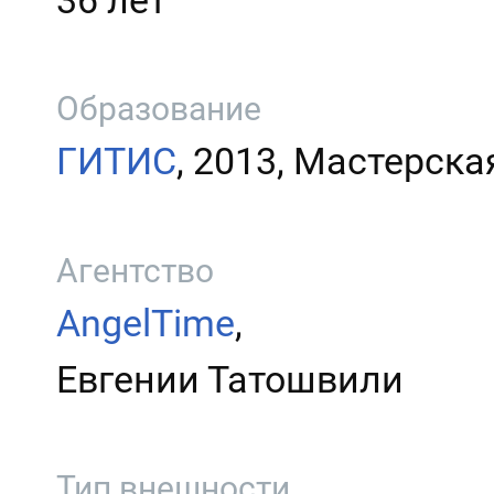
36 лет
Образование
ГИТИС
, 2013, Мастерска
Агентство
AngelTime
,
Евгении Татошвили
Тип внешности