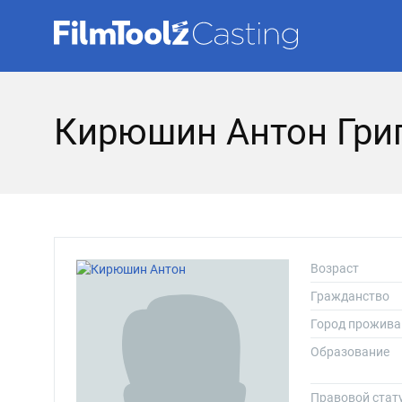
Кирюшин Антон Гри
Возраст
Гражданство
Город прожива
Образование
Правовой стат