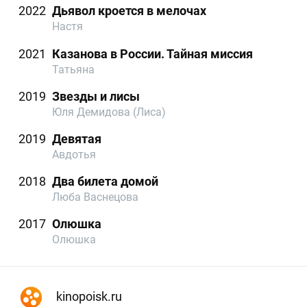
2022
Дьявол кроется в мелочах
Настя
2021
Казанова в России. Тайная миссия
Татьяна
2019
Звезды и лисы
Юля Демидова (Лиса)
2019
Девятая
Авдотья
2018
Два билета домой
Люба Васнецова
2017
Олюшка
Олюшка
kinopoisk.ru