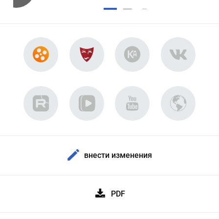
внести изменения
PDF