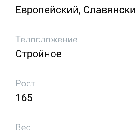
Европейский, Славянск
Телосложение
Стройное
Рост
165
Вес