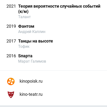
2021
Теория вероятности случайных событий
(к/м)
Талант
2019
Фантом
Андрей Каплин
2017
Танцы на высоте
Тофик
2016
Sпарта
Марат Галимов
kinopoisk.ru
kino-teatr.ru