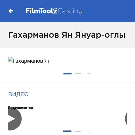
Гахарманов Ян Януар-оглы
ВИДЕО
Видеовизитка