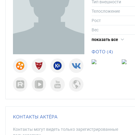
Тип внешности
Телосложение
Рост
Вес
Размер одежды
показать все
Размер обуви
ФОТО (4)
Длина волос
Цвет волос
Цвет глаз
КОНТАКТЫ АКТЁРА
Контакты могут видеть только зарегистрированные