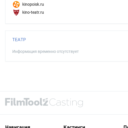
kinopoisk.ru
kino-teatr.ru
ТЕАТР
Информация временно отсутствует
Навигация
Кастинги
П