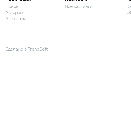
Поиск
Все кастинги
Ка
Актерам
О
Агентства
Сделано в
TrendSoft