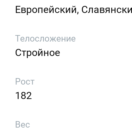
Европейский, Славянск
Телосложение
Стройное
Рост
182
Вес