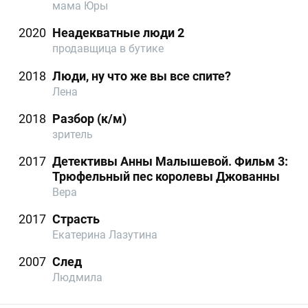
мама Юры
2020
Неадекватные люди 2
продавщица в бутике
2018
Люди, ну что же вы все спите?
Лена
2018
Разбор (к/м)
зритель
2017
Детективы Анны Малышевой. Фильм 3:
Трюфельный пес королевы Джованны
Вера
2017
Страсть
Екатерина Лазутина
2007
След
Людмила