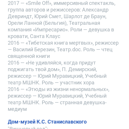
2017 — «Smile Off», иммерсивный спектакль,
группа авторов и режиссеров: Александр
Девриндт, Юрий Смет, Шарлот де Браун,
Орели Ланной (Бельгия), Театральная
компания «Импресарио». Роли — девушка в
кровати, Санта Клаус
2016 — «Тибетская книга мертвых», режиссер
— Василий Березин, Театр.doc. Роль — чтец
священной книги
2016 — «Не удивляйся, когда придут
поджигать твой дом», П. Демирский,
режиссер — Юрий Муравицкий, Учебный
театр МШНК. Роль — участник хора
2016 — «Этюды из жизни ненормальных»,
режиссер — Юрий Муравицкий, Учебный
театр МШНК. Роль — странная девушка-
медиум
Дом-музей К.С. Станиславского
"Вишневый сад";