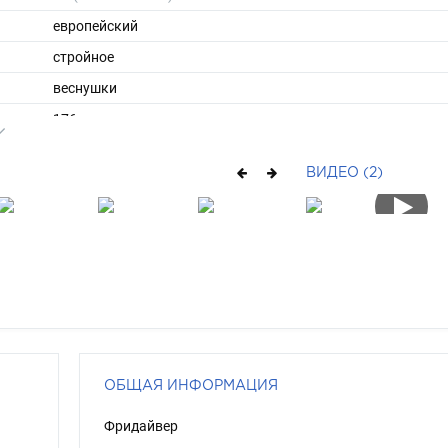
европейский
стройное
веснушки
176
57
ВИДЕО (2)
ы
44
39
средние
рыжий
голубой
ОБЩАЯ ИНФОРМАЦИЯ
Фридайвер