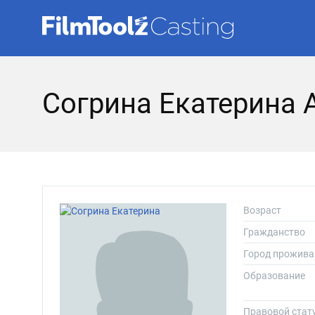
Согрина Екатерина 
Возраст
Гражданство
Город прожива
Образование
Правовой стат