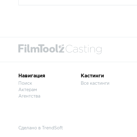
Навигация
Кастинги
Поиск
Все кастинги
Актерам
Агентства
Сделано в
TrendSoft