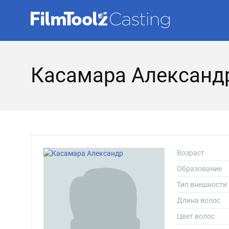
Касамара Александ
Возраст
Образование
Тип внешности
Длина волос
Цвет волос