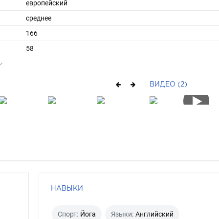
европейский
среднее
166
58
ы
42
39
ВИДЕО (2)
средние
блондин
карий
НАВЫКИ
Спорт:
Йога
Языки:
Английский