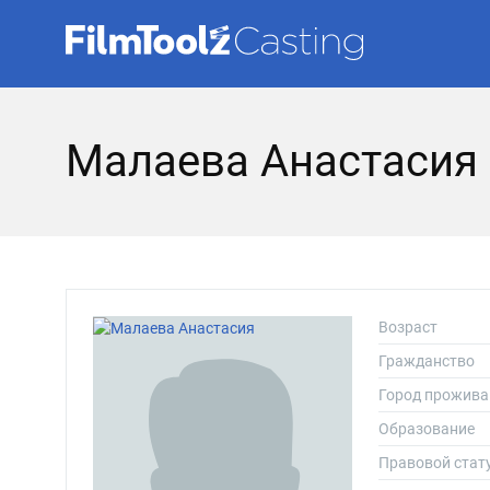
Малаева Анастасия
Возраст
Гражданство
Город прожива
Образование
Правовой стат