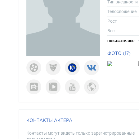
Тип внешности
Телосложение
Рост
Вес
Размер одежд
показать все
Размер обуви
ФОТО (17)
Длина волос
Цвет волос
Цвет глаз
КОНТАКТЫ АКТЁРА
Контакты могут видеть только зарегистрированные