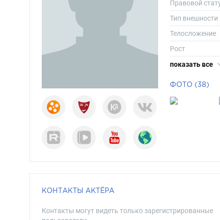
Правовой стат
Тип внешности
Телосложение
Рост
Вес
показать все
Размер одежд
ФОТО (38)
Размер обуви
Длина волос
Цвет волос
Цвет глаз
КОНТАКТЫ АКТЁРА
Контакты могут видеть только зарегистрированные