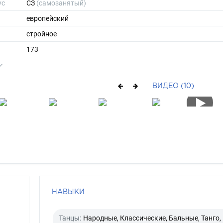
ус
СЗ
(самозанятый)
европейский
стройное
173
65
ы
46
ВИДЕО (10)
41
средние
русый
серо-голубой
НАВЫКИ
Танцы:
Народные, Классические, Бальные, Танго, 