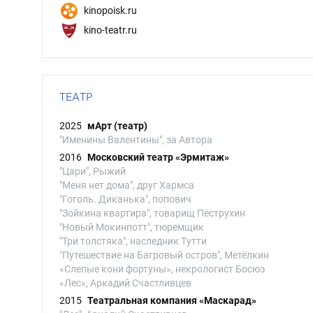
kinopoisk.ru
kino-teatr.ru
ТЕАТР
2025
мАрт (театр)
"Именины Валентины", за Автора
2016
Московский театр «Эрмитаж»
"Цари", Рыжий
"Меня нет дома", друг Хармса
"Гоголь. Диканька", попович
"Зойкина квартира", товарищ Пеструхин
"Новый Мокинпотт", тюремщик
"Три толстяка", наследник Тутти
"Путешествие на Багровый остров", Метёлкин
«Слепые кони фортуны», некрологист Босюэ
«Лес», Аркадий Счастливцев
2015
Театральная компания «Маскарад»