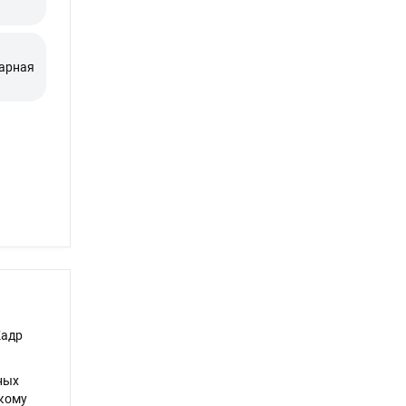
Парная
Кадр
ных
скому