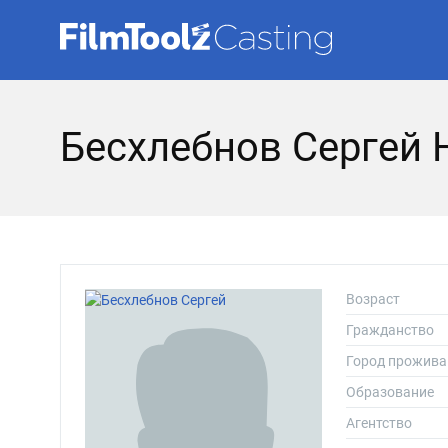
Бесхлебнов Сергей 
Возраст
Гражданство
Город прожива
Образование
Агентство