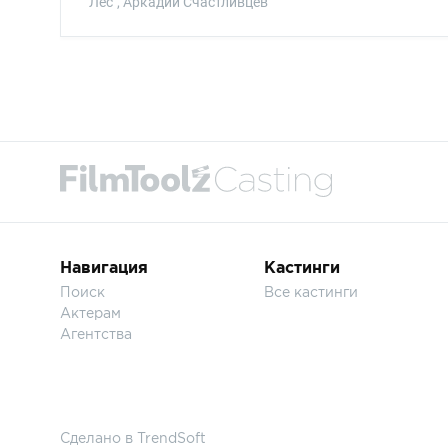
"Лес", Аркадий Счастливцев
Навигация
Кастинги
Поиск
Все кастинги
Актерам
Агентства
Сделано в
TrendSoft