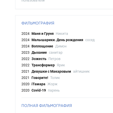
пользователи
ФИЛЬМОГРАФИЯ
2024
Маня и Груня
Никита
2024
Малышарики. День рождения
сосед
2024
Воплощение
Димон
2023
Дыхание
санитар
2022
Зожесть
Петров
2022
Трансформер
Ярик
2021
Девушки с Макаровым
айтишник
2021
Говорите!
Толик
2020
iТамара
Жорж
2020
Covid-19
парень
ПОЛНАЯ ФИЛЬМОГРАФИЯ