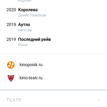
Карлан
2020
Королева
Денис Чумаков
2019
Аутло
хипстер
2019
Последний рейв
Рома
kinopoisk.ru
kino-teatr.ru
ТЕАТР