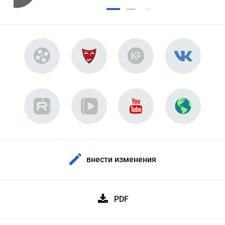
внести изменения
PDF