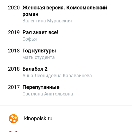
2020
Женская версия. Комсомольский
роман
Валентина Муравская
2019
Рая знает все!
Софья
2018
Год культуры
мать студента
2018
Балабол 2
Анна Леонидовна Каравайцева
2017
Перепутанные
Светлана Анатольевна
kinopoisk.ru