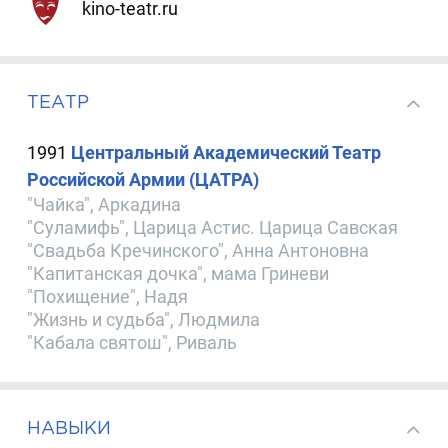
kino-teatr.ru
ТЕАТР
1991
Центральный Академический Театр
Российской Армии (ЦАТРА)
"Чайка", Аркадина
"Суламифь", Царица Астис. Царица Савская
"Свадьба Кречинского", Анна Антоновна
"Капитанская дочка", мама Гриневи
"Похищение", Надя
"Жизнь и судьба", Людмила
"Кабала святош", Риваль
НАВЫКИ