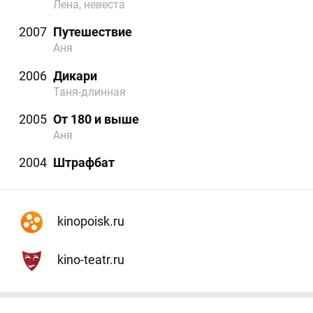
Лена, невеста
2007
Путешествие
Аня
2006
Дикари
Таня-длинная
2005
От 180 и выше
Аня
2004
Штрафбат
kinopoisk.ru
kino-teatr.ru