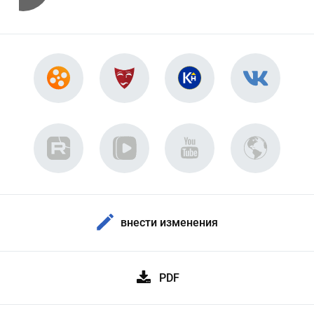
внести изменения
PDF