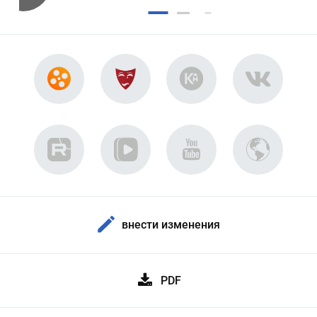
внести изменения
PDF