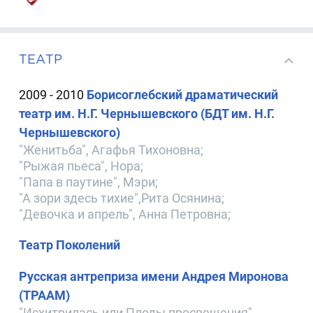
ТЕАТР
2009 - 2010
Борисоглебский драматический
театр им. Н.Г. Чернышевского (БДТ им. Н.Г.
Чернышевского)
"Женитьба", Агафья Тихоновна;
"Рыжая пьеса", Нора;
"Папа в паутине", Мэри;
"А зори здесь тихие",Рита Осянина;
"Девочка и апрель", Анна Петровна;
Театр Поколений
Русская антреприза имени Андрея Миронова
(ТРААМ)
"Исхитрилась или Плоды просвещения",