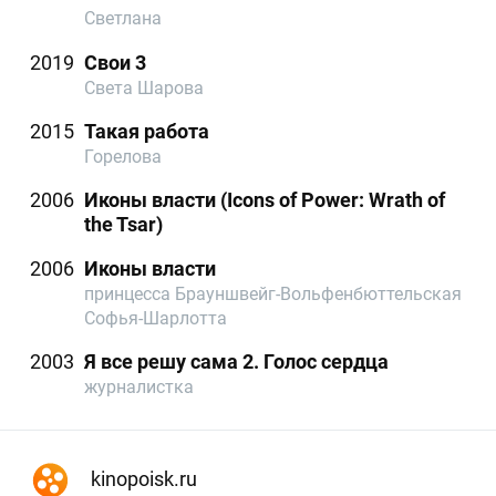
Светлана
2019
Свои 3
Света Шарова
2015
Такая работа
Горелова
2006
Иконы власти (Icons of Power: Wrath of
the Tsar)
2006
Иконы власти
принцесса Брауншвейг-Вольфенбюттельская
Софья-Шарлотта
2003
Я все решу сама 2. Голос сердца
журналистка
kinopoisk.ru