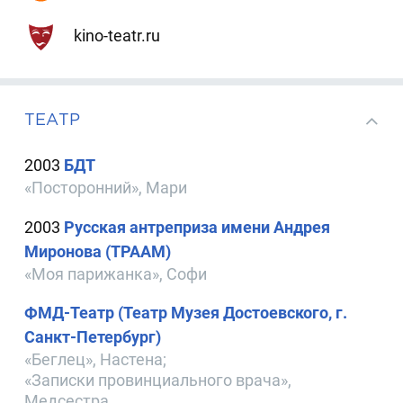
kino-teatr.ru
ТЕАТР
2003
БДТ
«Посторонний», Мари
2003
Русская антреприза имени Андрея
Миронова (ТРААМ)
«Моя парижанка», Софи
ФМД-Театр (Театр Музея Достоевского, г.
Санкт-Петербург)
«Беглец», Настена;
«Записки провинциального врача»,
Медсестра