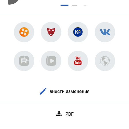
внести изменения
PDF