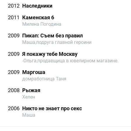
2012
Наследники
2011
Каменская 6
Милена Погодина
2009
Пикап: Съем без правил
Маша,подруга главной героини
2009
Я покажу тебе Москву
-Ольга,продавщица в ювелирном магазине.
2009
Маргоша
домработница Таня
2008
Рыжая
Хелен
2006
Никто не знает про секс
Маша