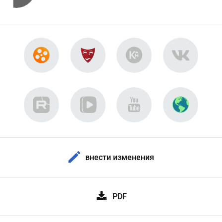
внести изменения
PDF