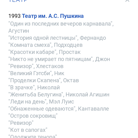
1993
Театр им. А.С. Пушкина
"Один из последних вечеров карнавала",
Агустин
"История одной лестницы", Фернандо
"Комната смеха", Подходцев
"Красотки кабаре", Простак
"Никто не умирает по пятницам", Джон
"Ревизор", Хлестаков
"Великий Гэтсби", Ник
"Проделки Скапена", Октав
"В зрачке", Николай
"Женитьба Белугина", Николай Агишин
"Леди на день", Мэл Луис
"Обнаженные одеваются", Кантавалле
"Остров сокровищ"
"Ревизор"
"Кот в сапогах"
"Одолжите тенора"