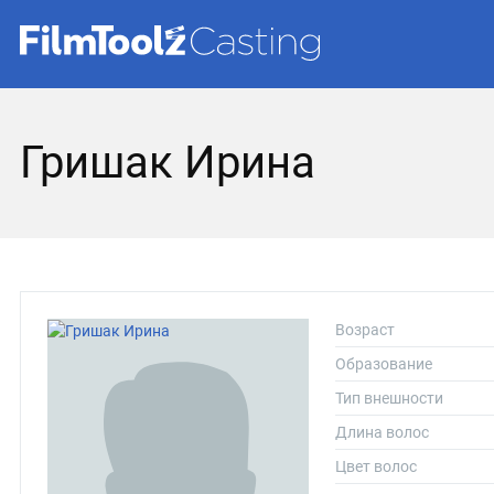
Гришак Ирина
Возраст
Образование
Тип внешности
Длина волос
Цвет волос