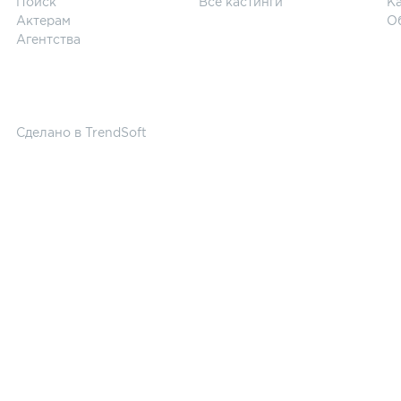
Поиск
Все кастинги
Ка
Актерам
О
Агентства
Сделано в
TrendSoft