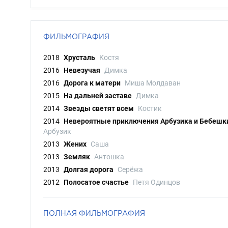
ФИЛЬМОГРАФИЯ
2018
Хрусталь
Костя
2016
Невезучая
Димка
2016
Дорога к матери
Миша Молдаван
2015
На дальней заставе
Димка
2014
Звезды светят всем
Костик
2014
Невероятные приключения Арбузика и Бебешк
Арбузик
2013
Жених
Саша
2013
Земляк
Антошка
2013
Долгая дорога
Серёжа
2012
Полосатое счастье
Петя Одинцов
ПОЛНАЯ ФИЛЬМОГРАФИЯ