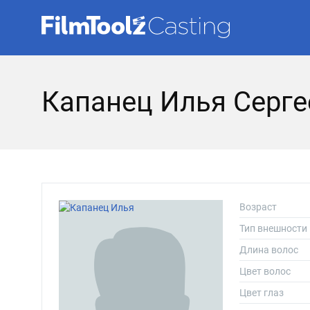
Капанец Илья Серге
Возраст
Тип внешности
Длина волос
Цвет волос
Цвет глаз