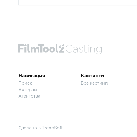
Навигация
Кастинги
Поиск
Все кастинги
Актерам
Агентства
Сделано в
TrendSoft