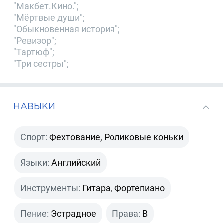
"Макбет.Кино.";
"Мёртвые души";
"Обыкновенная история";
"Ревизор";
"Тартюф";
"Три сестры";
НАВЫКИ
Спорт:
Фехтование, Роликовые коньки
Языки:
Английский
Инструменты:
Гитара, Фортепиано
Пение:
Эстрадное
Права:
B