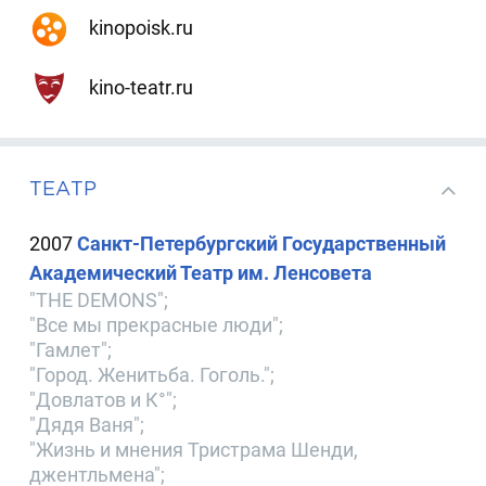
kinopoisk.ru
kino-teatr.ru
ТЕАТР
2007
Санкт-Петербургский Государственный
Академический Театр им. Ленсовета
"THE DEMONS";
"Все мы прекрасные люди";
"Гамлет";
"Город. Женитьба. Гоголь.";
"Довлатов и К°";
"Дядя Ваня";
"Жизнь и мнения Тристрама Шенди,
джентльмена";