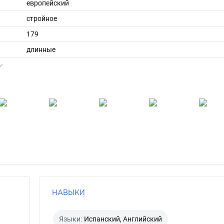
европейский
стройное
179
длинные
брюнет
карий
НАВЫКИ
Языки:
Испанский, Английский