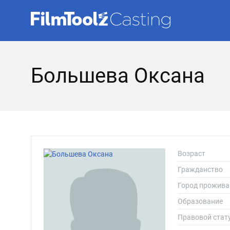
Большева Оксана
Возраст
Гражданство
Город прожива
Образование
Правовой стат