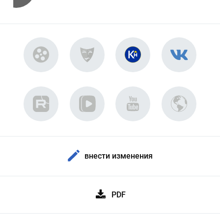
внести изменения
PDF