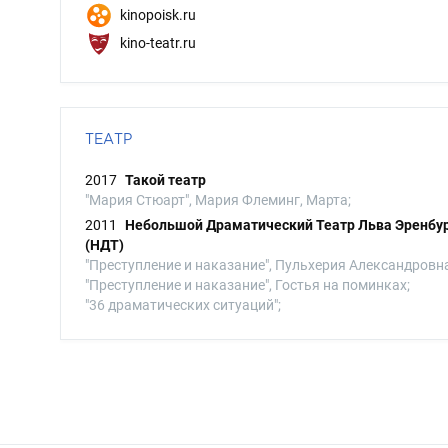
kinopoisk.ru
kino-teatr.ru
ТЕАТР
2017
Такой театр
"Мария Стюарт", Мария Флеминг, Марта;
2011
Небольшой Драматический Театр Льва Эренбу
(НДТ)
"Преступление и наказание", Пульхерия Александровна
"Преступление и наказание", Гостья на поминках;
"36 драматических ситуаций";