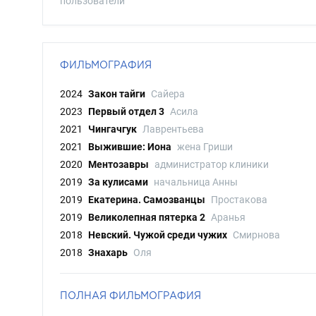
пользователи
ФИЛЬМОГРАФИЯ
2024
Закон тайги
Сайера
2023
Первый отдел 3
Асила
2021
Чингачгук
Лаврентьева
2021
Выжившие: Иона
жена Гриши
2020
Ментозавры
администратор клиники
2019
За кулисами
начальница Анны
2019
Екатерина. Самозванцы
Простакова
2019
Великолепная пятерка 2
Аранья
2018
Невский. Чужой среди чужих
Смирнова
2018
Знахарь
Оля
ПОЛНАЯ ФИЛЬМОГРАФИЯ