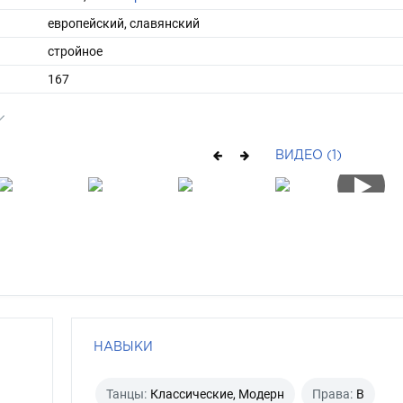
европейский, славянский
стройное
167
длинные
брюнет
ВИДЕО (1)
карий
НАВЫКИ
Танцы:
Классические, Модерн
Права:
B