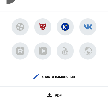
внести изменения
PDF