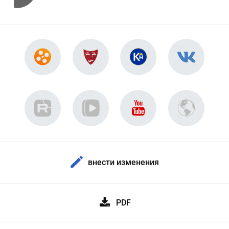
внести изменения
PDF