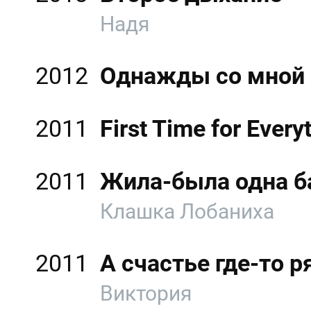
Надя
2012
Однажды со мной
2011
First Time for Every
2011
Жила-была одна б
Клашка Лобаниха
2011
А счастье где-то 
Виктория