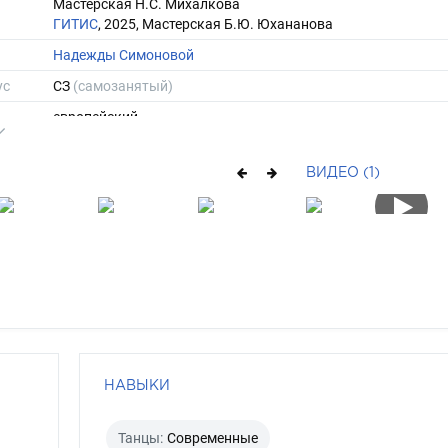
Мастерская Н.С. Михалкова
ГИТИС
, 2025, Мастерская Б.Ю. Юхананова
Надежды Симоновой
ус
СЗ
(самозанятый)
европейский
атлетичное
ВИДЕО (1)
169
56
ы
42
39
средние
шатен
зеленый
НАВЫКИ
Танцы:
Современные