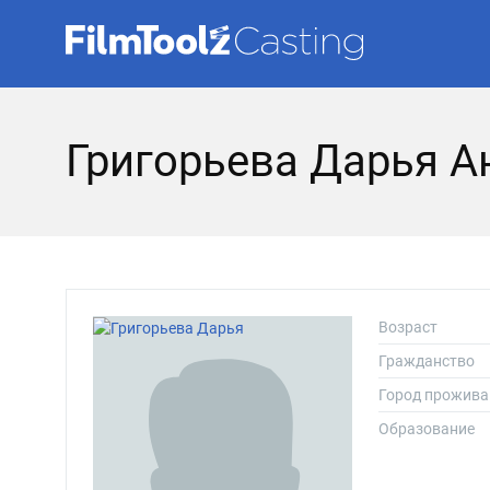
Григорьева Дарья А
Возраст
Гражданство
Город прожива
Образование