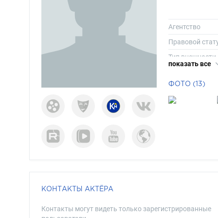
Агентство
Правовой стат
Тип внешности
показать все
Телосложение
ФОТО (13)
Рост
Вес
Размер одежд
Размер обуви
Длина волос
Цвет волос
Цвет глаз
КОНТАКТЫ АКТЁРА
Контакты могут видеть только зарегистрированные