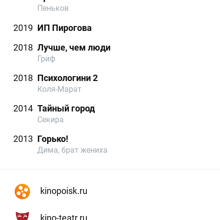
Пеньков
2019
ИП Пирогова
2018
Лучше, чем люди
Гриф
2018
Психологини 2
Коля-Марат
2014
Тайный город
Секира
2013
Горько!
Дима, брат жениха
kinopoisk.ru
kino-teatr.ru