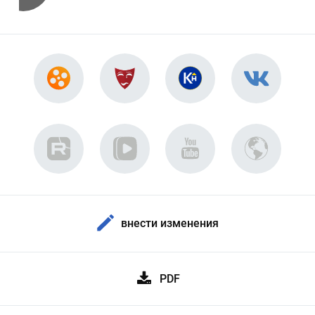
внести изменения
PDF